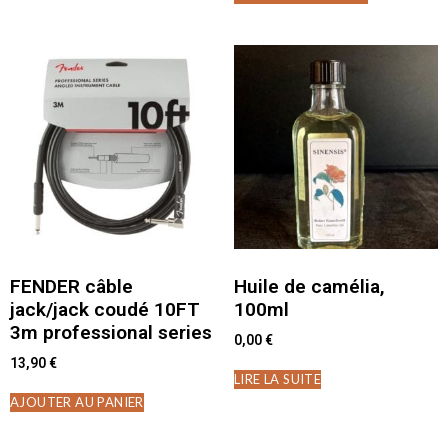
FENDER câble
Huile de camélia,
jack/jack coudé 10FT
100ml
3m professional series
0,00
€
13,90
€
LIRE LA SUITE
AJOUTER AU PANIER