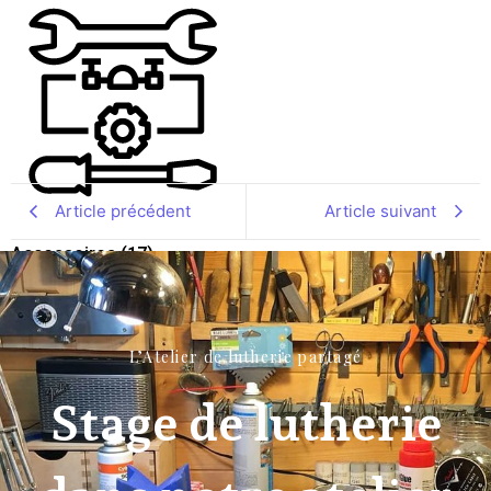
Article précédent
Article suivant
Accessoires
(17)
L’Atelier de lutherie partagé
Stage de lutherie