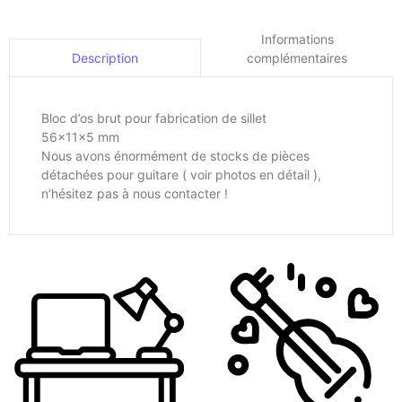
Informations
complémentaires
Description
Bloc d’os brut pour fabrication de sillet
56x11x5 mm
Nous avons énormément de stocks de pièces
détachées pour guitare ( voir photos en détail ),
n’hésitez pas à nous contacter !