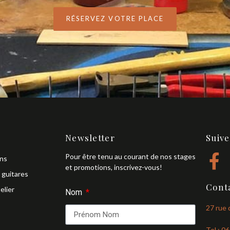
RÉSERVEZ VOTRE PLACE
Newsletter
Suiv
Pour être tenu au courant de nos stages
ons
et promotions, inscrivez-vous!
 guitares
Conta
elier
Nom
27 rue 
Tel : 0