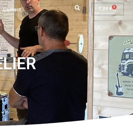
0
0,00
€
Contact
ELIER