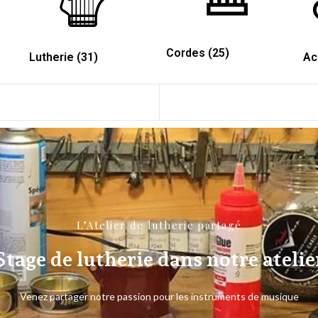
Cordes
(25)
Lutherie
(31)
Ac
L’Atelier de lutherie partagé
Stage de lutherie dans notre atelie
Venez partager notre passion pour les instruments de musique