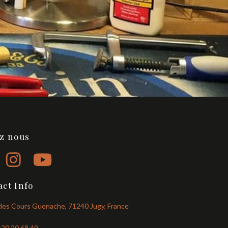
ez nous
ct Info
des Cours Guenache, 71240 Jugy, France
6 20 20 68 49