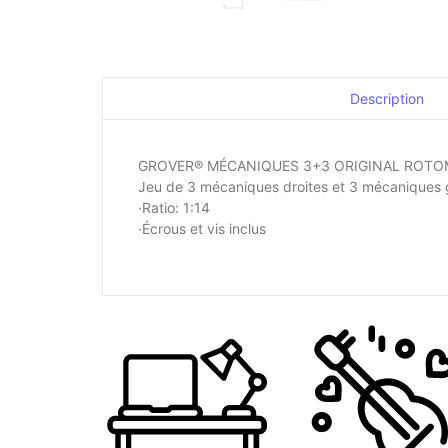
Description
GROVER® MÉCANIQUES 3+3 ORIGINAL ROTOM
Jeu de 3 mécaniques droites et 3 mécaniques 
·Ratio: 1:14
·Écrous et vis inclus