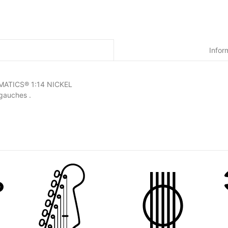
Infor
ATICS® 1:14 NICKEL
gauches .