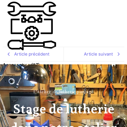
Article précédent
Article suivant
Accessoires
(17)
L’Atelier de lutherie partagé
Stage de lutherie