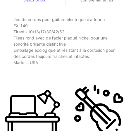
Jeu de cordes pour guitare électrique d’addario
EXL140
Tirant : 10/13/17/30/42/52
Filées rond avec de l’acier plaqué nickel pour une
sonorité brillante distinctive
Emballage écologique et résistant à la corrosion pour
des cordes toujours fraiches et intactes
Made in USA