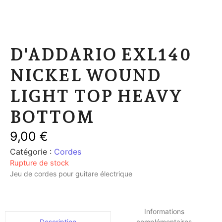
D'ADDARIO EXL140
NICKEL WOUND
LIGHT TOP HEAVY
BOTTOM
9,00
€
Catégorie :
Cordes
Rupture de stock
Jeu de cordes pour guitare électrique
Informations
complémentaires
Description